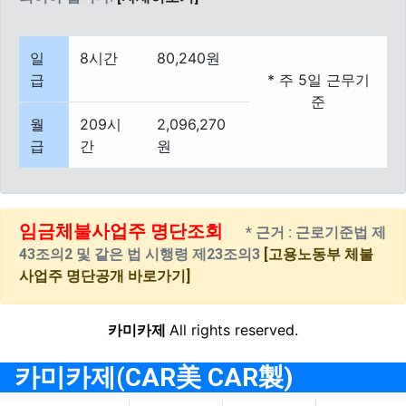
일
8시간
80,240원
급
* 주 5일 근무기
준
월
209시
2,096,270
급
간
원
임금체불사업주 명단조회
* 근거 : 근로기준법 제
43조의2 및 같은 법 시행령 제23조의3
[고용노동부 체불
사업주 명단공개 바로가기]
카미카제
All rights reserved.
카미카제(CAR美 CAR製)