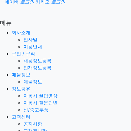
소셜계정으로 로그인
네이버
로그인
카카오
로그인
메뉴
회사소개
인사말
이용안내
구인 / 구직
채용정보등록
인재정보등록
매물정보
매물정보
정보공유
자동차 꿀팁영상
자동차 질문답변
신/중고부품
고객센터
공지사항
고객게시판