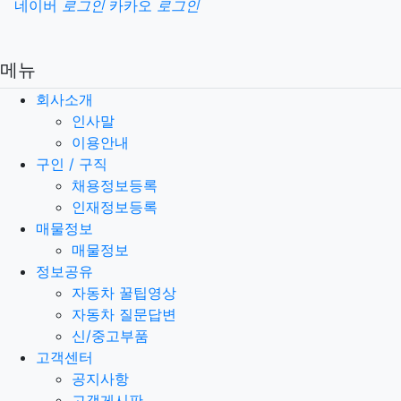
소셜계정으로 로그인
네이버
로그인
카카오
로그인
메뉴
회사소개
인사말
이용안내
구인 / 구직
채용정보등록
인재정보등록
매물정보
매물정보
정보공유
자동차 꿀팁영상
자동차 질문답변
신/중고부품
고객센터
공지사항
고객게시판