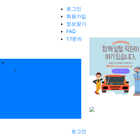
로그인
회원가입
정보찾기
FAQ
1:1문의
매물정보
매물정보
항
시판
로그인