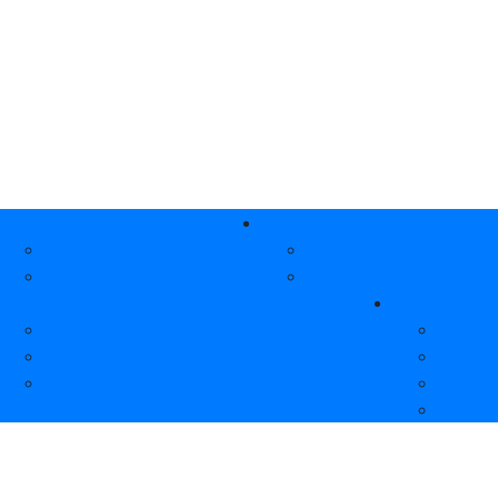
인 메뉴
회사소개
구인 / 구직
인사말
채용정보등록
이용안내
인재정보등록
정보공유
고객센터
자동차 꿀팁영상
공지사
자동차 질문답변
고객게
신/중고부품
1:1문의
FAQ