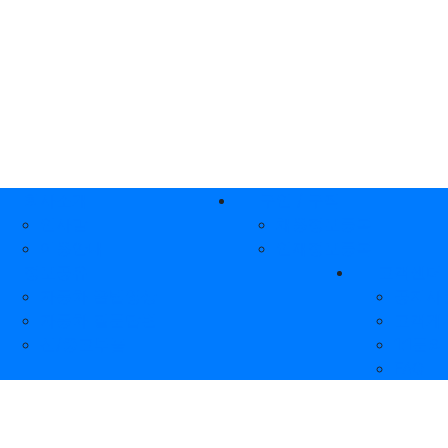
인 메뉴
회사소개
구인 / 구직
인사말
채용정보등록
이용안내
인재정보등록
정보공유
고객센터
자동차 꿀팁영상
공지사
자동차 질문답변
고객게
신/중고부품
1:1문의
FAQ