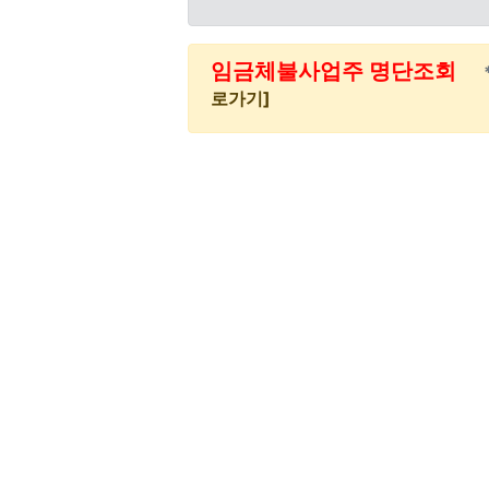
임금체불사업주 명단조회
로가기]
카미카제(CAR美 CAR製)
메뉴
로그인
자동로그인
필수
아이디
필수
비밀번호