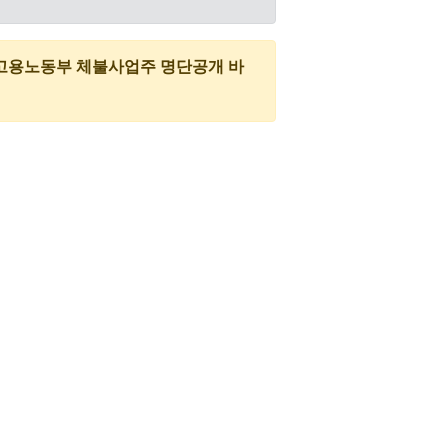
고용노동부 체불사업주 명단공개 바
더보기
정보찾기