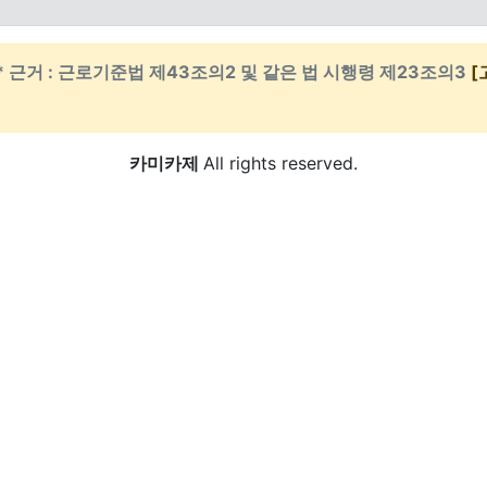
* 근거 : 근로기준법 제43조의2 및 같은 법 시행령 제23조의3
[
카미카제
All rights reserved.
새글
검색
회원가입