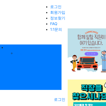
로그인
회원가입
정보찾기
FAQ
1:1문의
매물정보
매물정보
항
시판
로그인