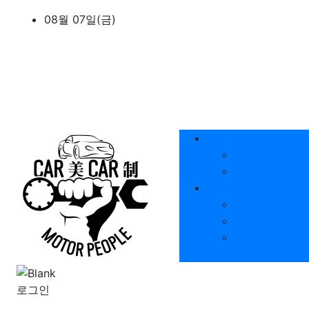
상단 네비
08월 07일(금)
메인 메뉴
회사소개
인사말
이용안내
정보공유
자동차 꿀팁영
자동차 질문답
신/중고부품
로그인