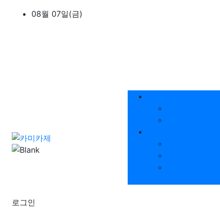
상단 네비
08월 07일(금)
메인 메뉴
회사소개
인사말
이용안내
정보공유
자동차 꿀팁영
자동차 질문답
신/중고부품
로그인