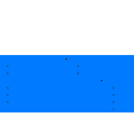
인 메뉴
회사소개
구인 / 구직
인사말
채용정보등록
이용안내
인재정보등록
정보공유
고객센터
자동차 꿀팁영상
공지사
자동차 질문답변
고객게
신/중고부품
1:1문의
FAQ