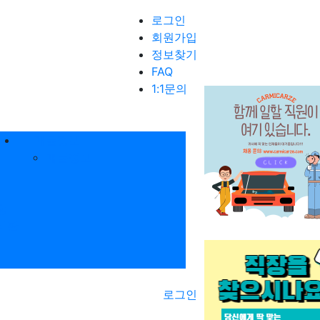
로그인
회원가입
정보찾기
FAQ
1:1문의
매물정보
매물정보
항
시판
로그인