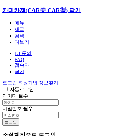
카미카제(CAR美 CAR製)
닫기
메뉴
새글
검색
더보기
1:1 문의
FAQ
접속자
닫기
로그인
회원가입
정보찾기
자동로그인
아이디
필수
비밀번호
필수
로그인
소셜계정으로 로그인