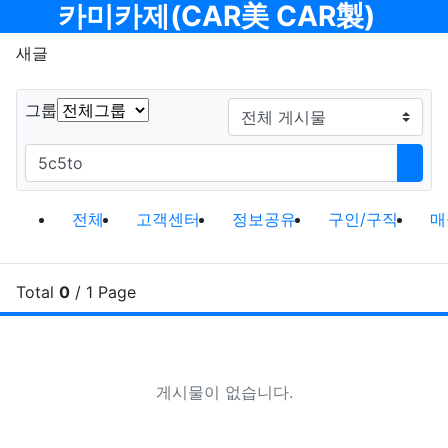
메뉴
카미카제(CAR美 CAR製)
새글
게시판그룹
검색대상
그룹
필수
검색어
검색
전체게시물 그룹 목록
전체
고객센터
정보공유
구인/구직
매
Total
0
/ 1 Page
새
게시물이 없습니다.