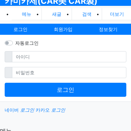
카미카제(CAR美 CAR製)
메뉴
새글
검색
더보기
로그인
회원가입
정보찾기
자동로그인
필수
아이디
필수
비밀번호
로그인
소셜계정으로 로그인
네이버
로그인
카카오
로그인