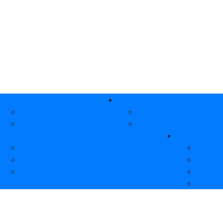
인 메뉴
회사소개
구인 / 구직
인사말
채용정보등록
이용안내
인재정보등록
정보공유
고객센터
자동차 꿀팁영상
공지사
자동차 질문답변
고객게
신/중고부품
1:1문의
FAQ