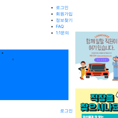
로그인
회원가입
정보찾기
FAQ
1:1문의
매물정보
매물정보
항
시판
로그인