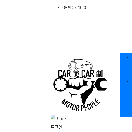
상단 네비
08월 07일(금)
메인
로그인