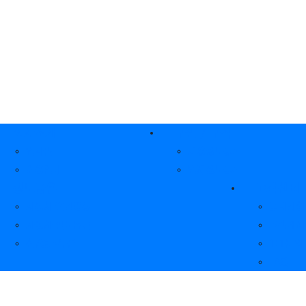
 메뉴
회사소개
구인 / 구직
인사말
채용정보등록
이용안내
인재정보등록
정보공유
고객센터
자동차 꿀팁영상
공지사항
자동차 질문답변
고객게시
신/중고부품
1:1문의
FAQ