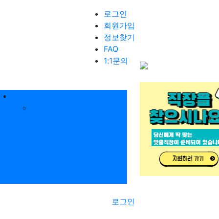
로그인
회원가입
정보찾기
FAQ
1:1문의
매물정보
매물정보
항
시판
로그인