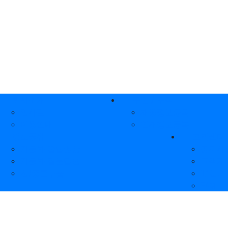
인 메뉴
회사소개
구인 / 구직
인사말
채용정보등록
이용안내
인재정보등록
정보공유
고객센터
자동차 꿀팁영상
공지사
자동차 질문답변
고객게
신/중고부품
1:1문의
FAQ