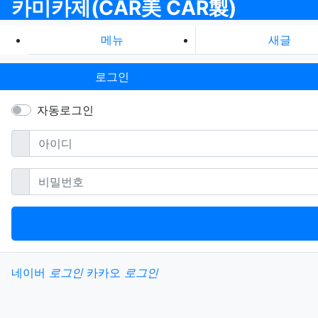
카미카제(CAR美 CAR製)
메뉴
새글
로그인
자동로그인
필수
아이디
필수
비밀번호
소셜계정으로 로그인
네이버
로그인
카카오
로그인