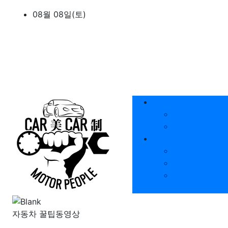
상단 네비
08월 08일(토)
메인 메뉴
회사소개
인사말
이용안내
정보공유
자동차 꿀팁영
자동차 질문답
신/중고부품
자동차 꿀팁동영상